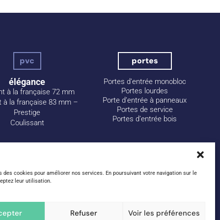
pvc
portes
élégance
Portes d’entrée monobloc
Portes lourdes
nt à la française 72 mm
Porte d’entrée à panneaux
t à la française 83 mm –
Portes de service
Prestige
Portes d’entrée bois
Coulissant
s des cookies pour améliorer nos services. En poursuivant votre navigation sur le
eptez leur utilisation.
cepter
Refuser
Voir les préférences