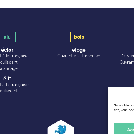
alu
bois
éclor
éloge
 à la française
Ouvrant à la française
Ouvra
oulissant
Ouvran
alandage
élit
 à la française
oulissant
Nous utilison
site, vous acc
Ac