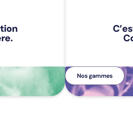
tion
C’est
re.
C
Nos gammes