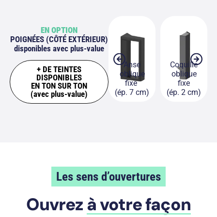
EN OPTION
POIGNÉES (CÔTÉ EXTÉRIEUR)
disponibles avec plus-value
Anse
Coquille
+ DE TEINTES
Coquille
Coquille
oblique
oblique
DISPONIBLES
droite fixe
fixe
fixe
fixe
EN TON SUR TON
(ép. 1 cm)
encastrée
(ép. 7 cm)
(ép. 2 cm)
(avec plus-value)
Les sens d’ouvertures
Ouvrez
à votre façon