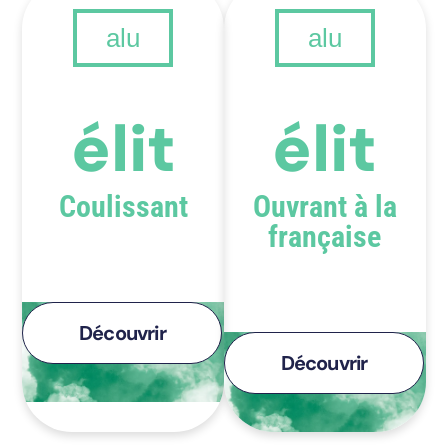
alu
alu
Quand le design rencontre
l’excellence.
élit
élit
Coulissant
Ouvrant à la
française
Découvrir
Découvrir