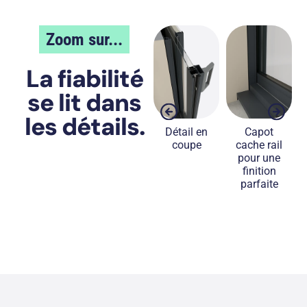
Zoom sur...
La fiabilité
se lit dans
les détails.
riots
Couvre-
Détail en
Capot
Chario
lables
joint de
coupe
cache rail
réglabl
finition
pour une
finition
parfaite