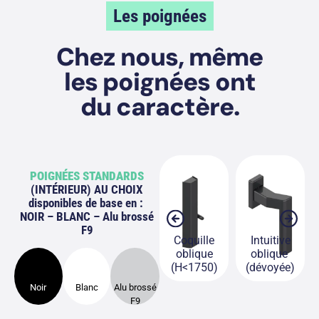
Les poignées
Chez nous, même
les poignées ont
du caractère.
POIGNÉES STANDARDS
(INTÉRIEUR) AU CHOIX
disponibles de base en :
NOIR – BLANC – Alu brossé
F9
Anse
Coquille
Intuitive
oblique
oblique
oblique
Encastrée
(H>1750)
(H<1750)
(dévoyée)
Mini
Noir
Blanc
Alu brossé
F9