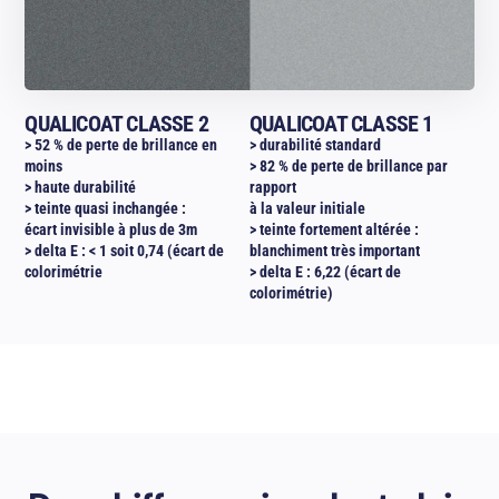
QUALICOAT CLASSE 2
QUALICOAT CLASSE 1
> 52 % de perte de brillance en
> durabilité standard
moins
> 82 % de perte de brillance par
> haute durabilité
rapport
> teinte quasi inchangée :
à la valeur initiale
écart invisible à plus de 3m
> teinte fortement altérée :
> delta E : < 1 soit 0,74 (écart de
blanchiment très important
colorimétrie
> delta E : 6,22 (écart de
colorimétrie)