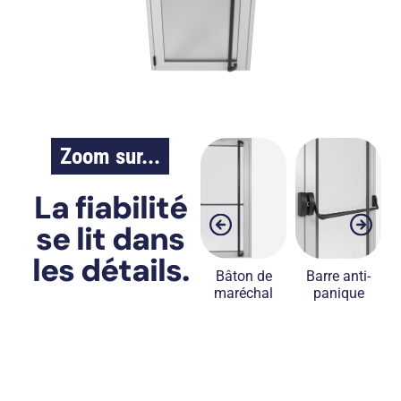
Zoom sur...
La fiabilité
se lit dans
les détails.
Paumelles
Ferme
Bâton de
Barre anti-
renforcées
porte
maréchal
panique