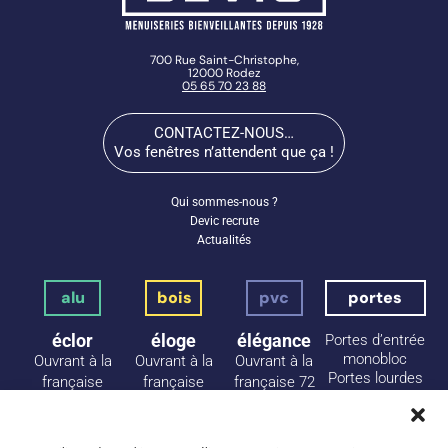
700 Rue Saint-Christophe,
12000 Rodez
05 65 70 23 88
CONTACTEZ-NOUS…
Vos fenêtres n’attendent que ça !
Qui sommes-nous ?
Devic recrute
Actualités
alu
bois
pvc
portes
éclor
éloge
élégance
Portes d’entrée
monobloc
Ouvrant à la
Ouvrant à la
Ouvrant à la
Portes lourdes
française
française
française 72
Porte d’entrée
Coulissant
mm
à panneaux
Galandage
Ouvrant à la
Portes de
française 83